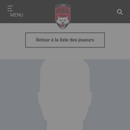
Aller
Panneau de gestion des cookies
au
MENU
contenu
principal
Retour à la liste des joueurs