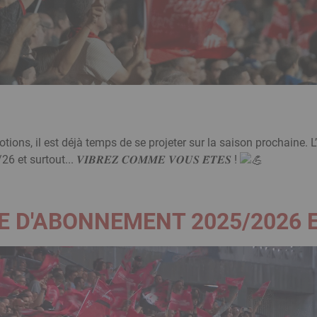
ons, il est déjà temps de se projeter sur la saison prochaine. L
rtout... 𝑽𝑰𝑩𝑹𝑬𝒁 𝑪𝑶𝑴𝑴𝑬 𝑽𝑶𝑼𝑺 𝑬̂𝑻𝑬𝑺 !
 D'ABONNEMENT 2025/2026 E