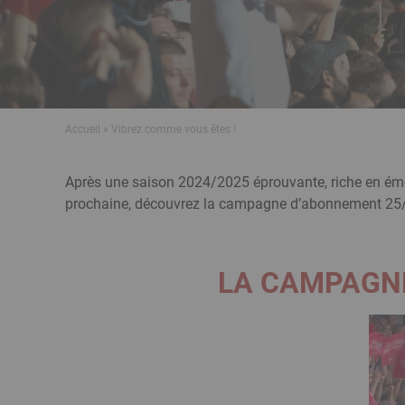
Fil
Accueil
Vibrez comme vous êtes !
d'Ariane
Modules
Texte
Après une saison 2024/2025 éprouvante, riche en émoti
éditoriaux
riche
prochaine, découvrez la campagne d’abonnement 25/26 et su
LA CAMPAGNE