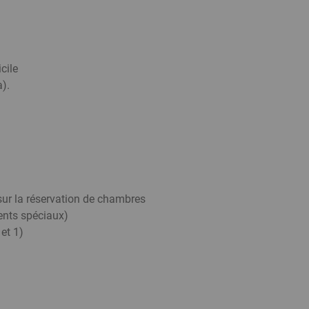
cile
. ­
sur la réservation de chambres
ents spéciaux)
et 1)