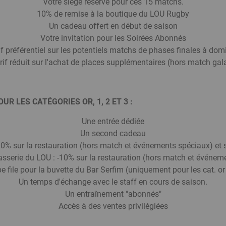
Votre siège réservé pour ces 15 matchs.
10% de remise à la boutique du LOU Rugby
Un cadeau offert en début de saison
Votre invitation pour les Soirées Abonnés
if préférentiel sur les potentiels matchs de phases finales à domi
rif réduit sur l'achat de places supplémentaires (hors match gala)
LES CATÉGORIES OR, 1, 2 ET 3 : ­
Une entrée dédiée
Un second cadeau
0% sur la restauration (hors match et événements spéciaux) et 
sserie du LOU : -10% sur la restauration (hors match et événem
e file pour la buvette du Bar Serfim (uniquement pour les cat. or 
Un temps d'échange avec le staff en cours de saison.
Un entraînement "abonnés"
Accès à des ventes privilégiées