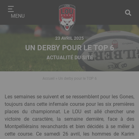
Aller
Panneau de gestion des cookies
au
MENU
contenu
principal
23 AVRIL 2025
UN DERBY POUR LE TOP 6
ACTUALITÉ DU SITE
Accueil
Un derby pour le TOP 6
Fil
d'Ariane
Modules
Texte
Les semaines se suivent et se ressemblent pour les Gones,
éditoriaux
riche
toujours dans cette infernale course pour les six premières
places du championnat. Le LOU est allé chercher une
victoire de caractère, la semaine dernière, face à des
Montpelliérains revanchards et bien décidés à se mêler à
cette course. Ce samedi 26 avril, les hommes de Karim