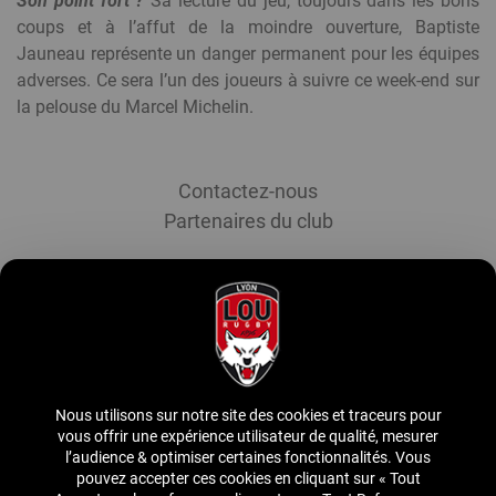
Son point fort ?
Sa lecture du jeu, toujours dans les bons
coups et à l’affut de la moindre ouverture, Baptiste
Jauneau représente un danger permanent pour les équipes
adverses. Ce sera l’un des joueurs à suivre ce week-end sur
la pelouse du Marcel Michelin.
Menu
Contactez-nous
Footer
Partenaires du club
Inscrivez-vous à notre newsletter
S'abonner à la newsletter
Nous utilisons sur notre site des cookies et traceurs pour
Suivez-nous
vous offrir une expérience utilisateur de qualité, mesurer
l’audience & optimiser certaines fonctionnalités. Vous
pouvez accepter ces cookies en cliquant sur « Tout