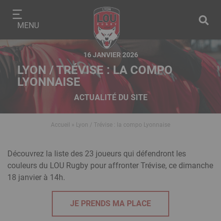
Aller
Panneau de gestion des cookies
au
MENU
contenu
principal
16 JANVIER 2026
LYON / TRÉVISE : LA COMPO
LYONNAISE
ACTUALITÉ DU SITE
Accueil
Lyon / Trévise : la compo Lyonnaise
Fil
d'Ariane
Modules
Texte
Découvrez la liste des 23 joueurs qui défendront les
éditoriaux
riche
couleurs du LOU Rugby pour affronter Trévise, ce dimanche
18 janvier à 14h.
JE PRENDS MA PLACE