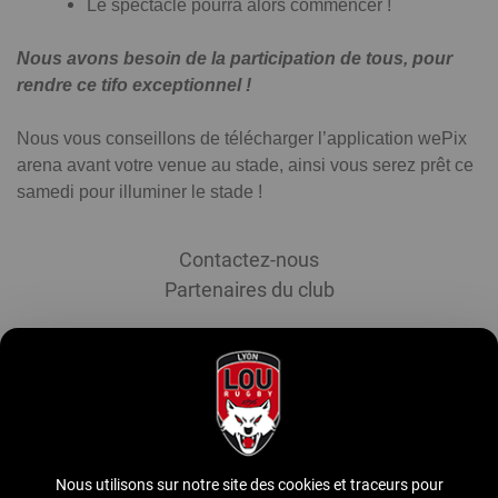
Le spectacle pourra alors commencer !
Nous avons besoin de la participation de tous, pour
rendre ce tifo exceptionnel !
Nous vous conseillons de télécharger l’application wePix
arena avant votre venue au stade, ainsi vous serez prêt ce
samedi pour illuminer le stade !
Menu
Contactez-nous
Footer
Partenaires du club
Inscrivez-vous à notre newsletter
S'abonner à la newsletter
Suivez-nous
Nous utilisons sur notre site des cookies et traceurs pour