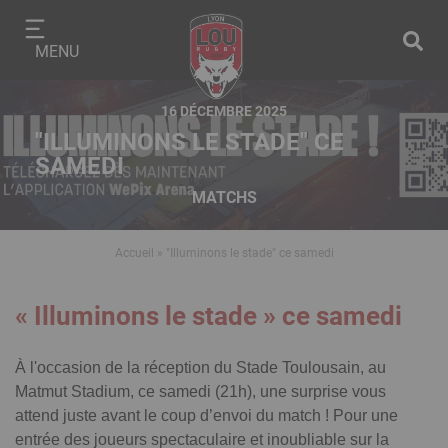
Aller
Panneau de gestion des cookies
au
MENU
contenu
principal
16 DÉCEMBRE 2025
"ILLUMINONS LE STADE" CE
SAMEDI
MATCHS
Accueil
"Illuminons le stade" ce samedi
Fil
d'Ariane
« Illuminons le stade » ce samedi
Modules
Texte
éditoriaux
riche
À l'occasion de la réception du Stade Toulousain, au
Matmut Stadium, ce samedi (21h), une surprise vous
attend juste avant le coup d’envoi du match ! Pour une
entrée des joueurs spectaculaire et inoubliable sur la