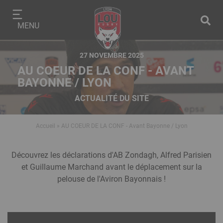
Aller
Panneau de gestion des cookies
au
MENU
contenu
principal
27 NOVEMBRE 2025
AU COEUR DE LA CONF - AVANT
BAYONNE / LYON
ACTUALITÉ DU SITE
Accueil
AU COEUR DE LA CONF - Avant Bayonne / Lyon
Fil
d'Ariane
Modules
Texte
Découvrez les déclarations d'AB Zondagh, Alfred Parisien
éditoriaux
riche
et Guillaume Marchand avant le déplacement sur la
pelouse de l'Aviron Bayonnais !